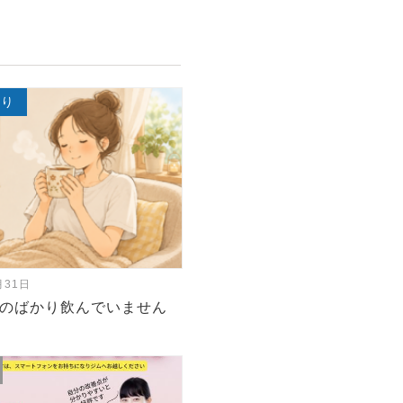
TSUTAYA楽々ピラティス新刊
冷たいものば
くり
月31日
のばかり飲んでいません
わくわく～新しい体験を
姿勢測定月間