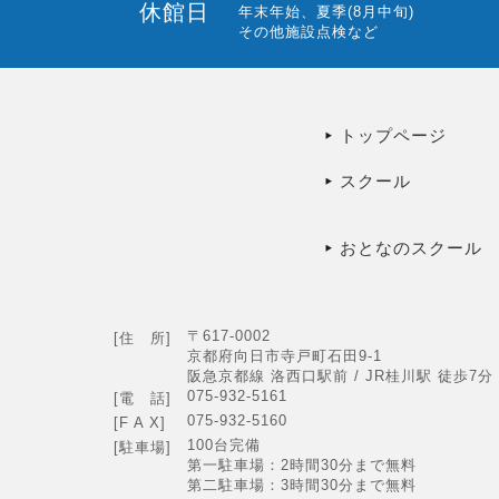
休館日
年末年始、夏季(8月中旬)
その他施設点検など
トップページ
スクール
おとなのスクール
〒617-0002
[住 所]
京都府向日市寺戸町石田9-1
阪急京都線 洛西口駅前 / JR桂川駅 徒歩7分
075-932-5161
[電 話]
075-932-5160
[F A X]
100台完備
[駐車場]
第一駐車場：2時間30分まで無料
第二駐車場：3時間30分まで無料