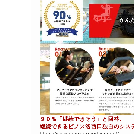
９０％「継続できそう」と回答。
継続できるピノス洛西口独自のシステ
https://www.pinos.co.jp/landing2/