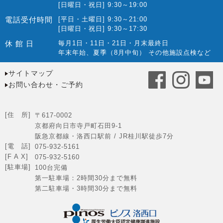
[日曜日・祝日] 9:30～19:00
電話受付時間
[平日・土曜日] 9:30～21:00
[日曜日・祝日] 9:30～17:30
休 館 日
毎月1日・11日・21日・月末最終日
年末年始、夏季（8月中旬） その他施設点検など
サイトマップ
お問い合わせ・ご予約
[住 所]
〒617-0002
京都府向日市寺戸町石田9-1
阪急京都線・洛西口駅前 / JR桂川駅徒歩7分
[電 話]
075-932-5161
[F A X]
075-932-5160
[駐車場]
100台完備
第一駐車場：2時間30分まで無料
第二駐車場・3時間30分まで無料