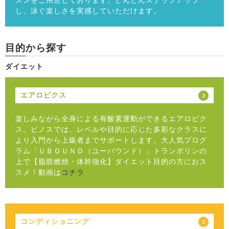
スンをご用意しております。どんどんステップアップ
し、泳ぐ楽しさを実感していただけます。
目的から探す
ダイエット
エアロビクス
楽しみながら全身による有酸素運動ができるエアロビク
ス。ピノスでは、レベルや目的に応じた多彩なクラスに
より入門から上級者までサポートします。大人気プログ
ラム「ＵＢＯＵＮＤ（ユーバウンド）」トランポリンの
上で【脂肪燃焼・体幹強化】ダイエット目的の方におス
スメ！動画は
コチラ
コンディショニング