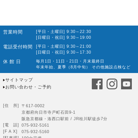
営業時間
[平日・土曜日] 9:30～22:30
[日曜日・祝日] 9:30～19:00
電話受付時間
[平日・土曜日] 9:30～21:00
[日曜日・祝日] 9:30～17:30
休 館 日
毎月1日・11日・21日・月末最終日
年末年始、夏季（8月中旬） その他施設点検など
サイトマップ
お問い合わせ・ご予約
[住 所]
〒617-0002
京都府向日市寺戸町石田9-1
阪急京都線・洛西口駅前 / JR桂川駅徒歩7分
[電 話]
075-932-5161
[F A X]
075-932-5160
[駐車場]