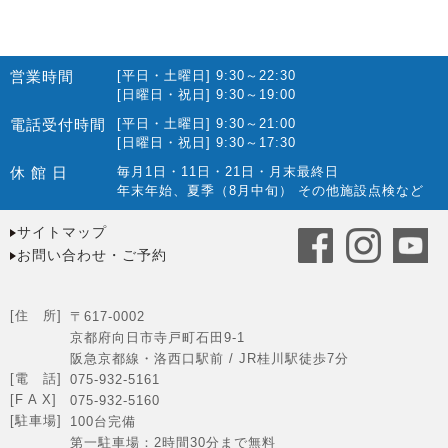
営業時間
[平日・土曜日] 9:30～22:30
[日曜日・祝日] 9:30～19:00
電話受付時間
[平日・土曜日] 9:30～21:00
[日曜日・祝日] 9:30～17:30
休 館 日
毎月1日・11日・21日・月末最終日
年末年始、夏季（8月中旬） その他施設点検など
サイトマップ
お問い合わせ・ご予約
[住 所]
〒617-0002
京都府向日市寺戸町石田9-1
阪急京都線・洛西口駅前 / JR桂川駅徒歩7分
[電 話]
075-932-5161
[F A X]
075-932-5160
[駐車場]
100台完備
第一駐車場：2時間30分まで無料