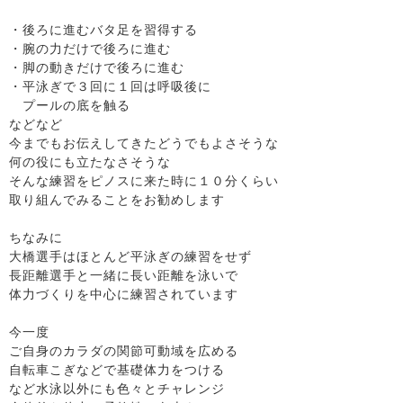
・後ろに進むバタ足を習得する
・腕の力だけで後ろに進む
・脚の動きだけで後ろに進む
・平泳ぎで３回に１回は呼吸後に
プールの底を触る
などなど
今までもお伝えしてきたどうでもよさそうな
何の役にも立たなさそうな
そんな練習をピノスに来た時に１０分くらい
取り組んでみることをお勧めします
ちなみに
大橋選手はほとんど平泳ぎの練習をせず
長距離選手と一緒に長い距離を泳いで
体力づくりを中心に練習されています
今一度
ご自身のカラダの関節可動域を広める
自転車こぎなどで基礎体力をつける
など水泳以外にも色々とチャレンジ