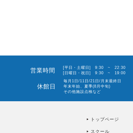
[平日・土曜日] 9:30 ~ 22:30
営業時間
[日曜日・祝日] 9:30 ~ 19:00
毎月1日/11日/21日/月末最終日
休館日
年末年始、夏季(8月中旬)
その他施設点検など
トップページ
スクール