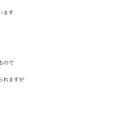
います
るので
られますが