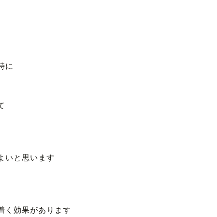
時に
て
よいと思います
着く効果があります