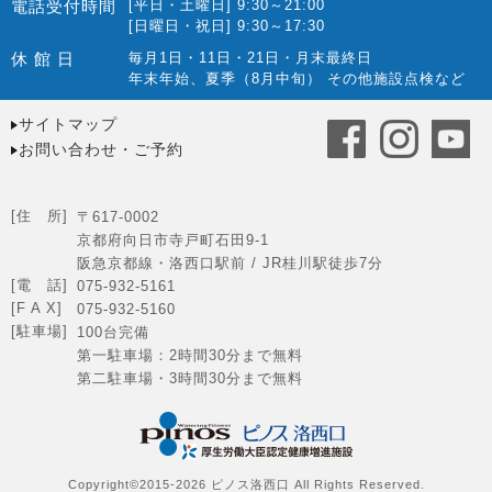
電話受付時間
[平日・土曜日] 9:30～21:00
[日曜日・祝日] 9:30～17:30
休 館 日
毎月1日・11日・21日・月末最終日
年末年始、夏季（8月中旬） その他施設点検など
サイトマップ
お問い合わせ・ご予約
[住 所]
〒617-0002
京都府向日市寺戸町石田9-1
阪急京都線・洛西口駅前 / JR桂川駅徒歩7分
[電 話]
075-932-5161
[F A X]
075-932-5160
[駐車場]
100台完備
第一駐車場：2時間30分まで無料
第二駐車場・3時間30分まで無料
Copyright©2015-2026 ピノス洛西口 All Rights Reserved.